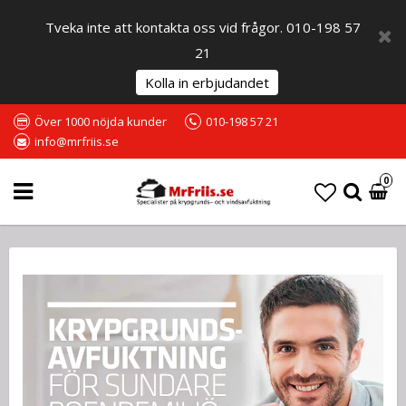
Tveka inte att kontakta oss vid frågor. 010-198 57
21
Kolla in erbjudandet
Över 1000 nöjda kunder
010-198 57 21
info@mrfriis.se
0