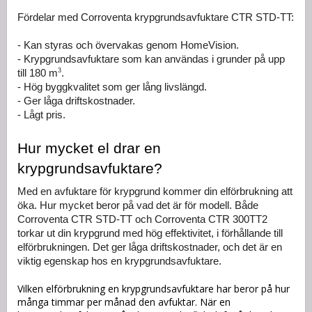
Fördelar med Corroventa krypgrundsavfuktare CTR STD-TT:
- Kan styras och övervakas genom HomeVision.
- Krypgrundsavfuktare som kan användas i grunder på upp 
3
till 180 m
.
- Hög byggkvalitet som ger lång livslängd.
- Ger låga driftskostnader.
- Lågt pris.
Hur mycket el drar en 
krypgrundsavfuktare?
Med en avfuktare för krypgrund kommer din elförbrukning att 
öka. Hur mycket beror på vad det är för modell. Både 
Corroventa CTR STD-TT och Corroventa CTR 300TT2 
torkar ut din krypgrund med hög effektivitet, i förhållande till 
elförbrukningen. Det ger låga driftskostnader, och det är en 
viktig egenskap hos en krypgrundsavfuktare.
Vilken elförbrukning en krypgrundsavfuktare har beror på hur
många timmar per månad den avfuktar. När en