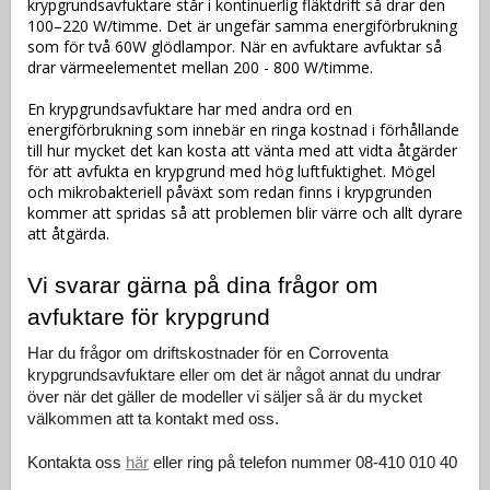
krypgrundsavfuktare står i kontinuerlig fläktdrift så drar den
100–220 W/timme. Det är ungefär samma energiförbrukning
som för två 60W glödlampor. När en avfuktare avfuktar så
drar värmeelementet mellan 200 - 800 W/timme.
En krypgrundsavfuktare har med andra ord en
energiförbrukning som innebär en ringa kostnad i förhållande
till hur mycket det kan kosta att vänta med att vidta åtgärder
för att avfukta en krypgrund med hög luftfuktighet. Mögel
och mikrobakteriell påväxt som redan finns i krypgrunden
kommer att spridas så att problemen blir värre och allt dyrare
att åtgärda.
Vi svarar gärna på dina frågor om 
avfuktare för krypgrund
Har du frågor om driftskostnader för en Corroventa 
krypgrundsavfuktare eller om det är något annat du undrar 
över när det gäller de modeller vi säljer så är du mycket 
välkommen att ta kontakt med oss.
Kontakta oss 
här
 eller ring på telefon nummer 08-410 010 40