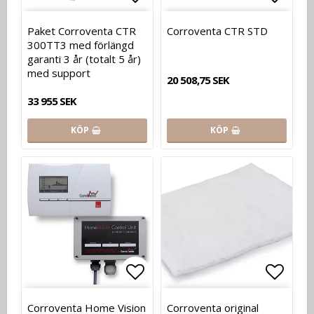
Lägg till i favoritlistan
Lägg t
Paket Corroventa CTR
Corroventa CTR STD
300TT3 med förlängd
garanti 3 år (totalt 5 år)
med support
20 508,75 SEK
33 955 SEK
KÖP
KÖP
Lägg till i favoritlistan
Lägg t
Corroventa Home Vision
Corroventa original