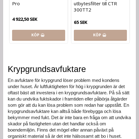
Pro
utbytesfilter till CTR
300TT2
4 922,50 SEK
65 SEK
KÖP
KÖP
Krypgrundsavfuktare
En avfuktare för krypgrund löser problem med kondens 
under huset. Är luftfuktigheten för hög i krypgrunden är det 
oftast bäst att investera i en krypgrundsavfuktare. På så sätt 
kan du undvika fuktskador i framtiden eller påbörja åtgärder 
som gör att du kan lösa problem som redan har uppstått. En 
krypgrundsavfuktare kan alltså både förebygga och lösa 
bekymmer med fukt. Det är inte bara en fråga om att undvika 
skador på fastigheten utan det handlar också om 
boendemiljön. Finns det mögel eller annan påväxt på 
organiskt material så är det inte hälsosamt att bo i huset.