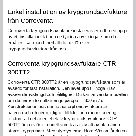
Enkel installation av krypgrundsavfuktare 
från Corroventa
Corroventa krypgrundsavfuktare installeras enkelt med hjälp 
av ett installationskit och de tydliga anvisningar som du 
erhåller i samband med att du beställer en 
krypgrundsavfuktare från oss.
Corroventa krypgrundsavfuktare CTR 
300TT2
Corroventa CTR 300TT2 är en krypgrundsavfuktare som är 
avsedd för fast installation. Den lever upp till höga krav 
avseende livslängd och pålitlighet. Du kan använda modellen 
3
om du har en torrluftsmängd på upp till 300 m
/h. 
Konstruktionen hos denna adsorptionsavfuktare är 
patenterad och ger möjlighet till lukt- och radonsanering, 
förutom att det är en effektiv krypgrundsavfuktare. CTR 
500TT är en större modell som klarar av att avfukta ännu 
större krypgrunder. Med styrsystemet HomeVision får du en 