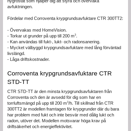
hygrostat som hjälper dig att styra och övervaka 
avfuktningen.
Fördelar med Corroventa krypgrundsavfuktare CTR 300TT2:
- Övervakas med HomeVision.
3
- Torkar ut grunder på upp till 200 m
.
- Kan användas till fukt-, lukt- och radonsanering.
- Mycket välbyggd krypgrundsavfuktare med lång förväntad 
livslängd.
- Låga driftskostnader.
Corroventa krypgrundsavfuktare CTR 
STD-TT
CTR STD-TT är den minsta krypgrundsavfuktaren från 
Corroventa och den är avsedd för dig som har en 
3
torrluftsmängd på upp till 200 m
/h. Till skillnad från CTR 
300TT2 är modellen framtagen för krypgrunder där du bara 
har problem med fukt och inte besvär med dålig lukt och 
radon, utöver det. Modellen motsvarar höga krav på 
driftsäkerhet och energieffektivitet.